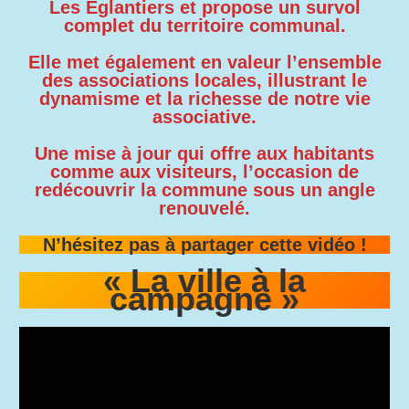
Les Églantiers et propose un survol
complet du territoire communal.
Elle met également en valeur l’ensemble
des associations locales, illustrant le
dynamisme et la richesse de notre vie
associative.
Une mise à jour qui offre aux habitants
comme aux visiteurs, l’occasion de
redécouvrir la commune sous un angle
renouvelé.
N’hésitez pas à partager cette vidéo !
« La ville à la
campagne »