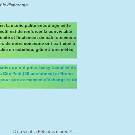
ir le diaporama
e, la municipalité encourage cette
ectif est de renforcer la convivialité
ximité et finalement de bâtir ensemble
ers de notre commune ont participé à
oulée en extérieur, grâce à une météo
tiative qu’ont prise Jacky Loeuillet de
la Cité Petit (30 personnes) et Bruno
 pour que ce moment d’échange et de
D’où vient la Fête des mères ?
→