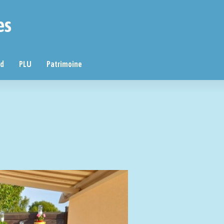
es
nd
PLU
Patrimoine