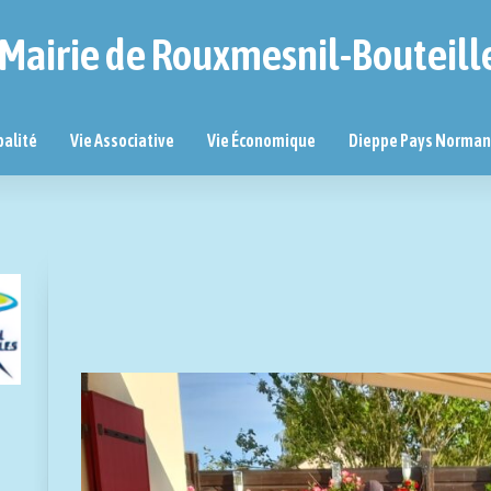
Mairie de Rouxmesnil-Bouteill
palité
Vie Associative
Vie Économique
Dieppe Pays Norma