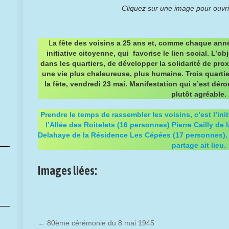
Cliquez sur une image pour ouvr
L
a fête des voisins a 25 ans et, comme chaque anné
initiative citoyenne, qui favorise le lien social. L’obj
dans les quartiers, de développer la solidarité de pro
une vie plus chaleureuse, plus humaine. Trois quarti
la fête, vendredi 23 mai. Manifestation qui s’est dér
plutôt agréable.
Prendre le temps de rassembler les voisins, c’est l’ini
l’Allée des Roitelets (16 personnes)
Pierre Cailly de 
Delahaye de la Résidence Les Cépées (17 personnes),
partage ait lieu.
Images liées:
←
80ème cérémonie du 8 mai 1945