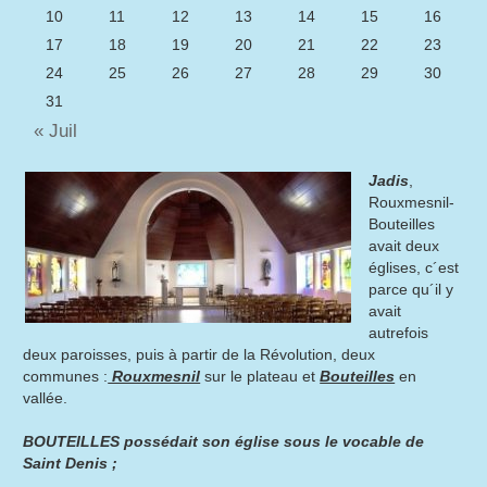
10
11
12
13
14
15
16
17
18
19
20
21
22
23
24
25
26
27
28
29
30
31
« Juil
Jadis
,
Rouxmesnil-
Bouteilles
avait deux
églises, c´est
parce qu´il y
avait
autrefois
deux paroisses, puis à partir de la Révolution, deux
communes :
Rouxmesnil
sur le plateau et
Bouteilles
en
vallée.
BOUTEILLES possédait son église sous le vocable de
Saint Denis ;