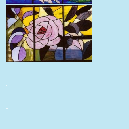
.
.
.
.
.
.