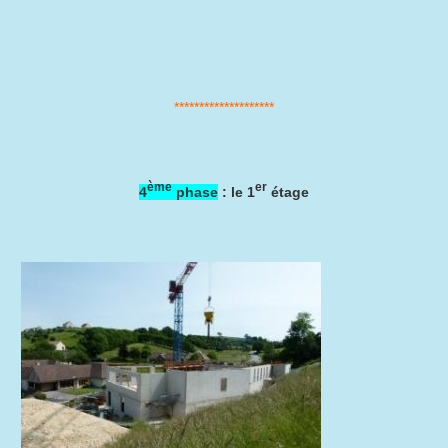
********************
ème
er
4
phase
: le 1
étage