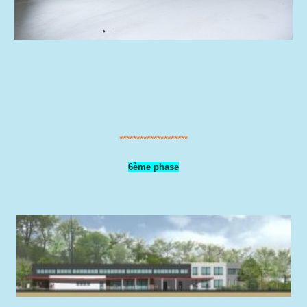
********************
6ème phase