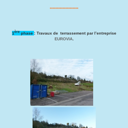
********************
ère
1
phase
: Travaux de terrassement par l’entreprise
EUROVIA
.