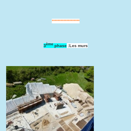
*******************
ème
3
phase
:Les murs