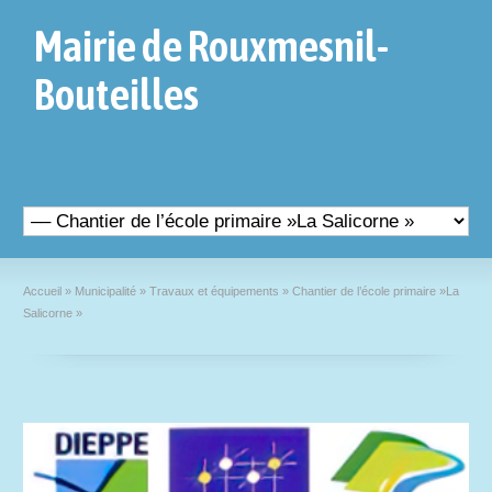
Mairie de Rouxmesnil-
Bouteilles
Accueil
»
Municipalité
»
Travaux et équipements
»
Chantier de l’école primaire »La
Salicorne »