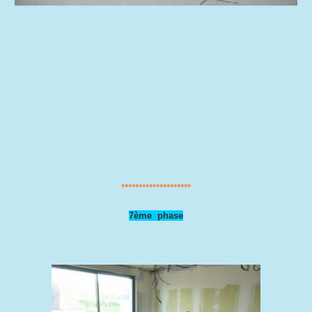
********************
7ème phase