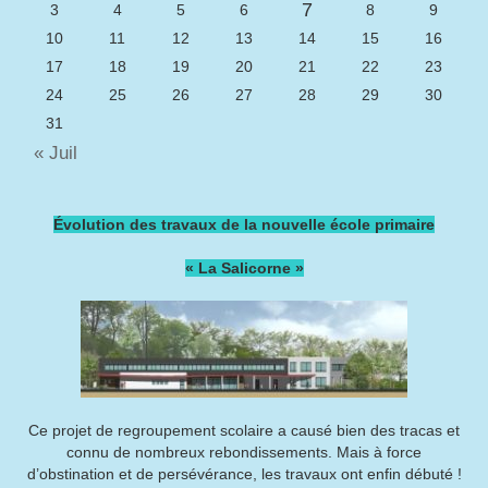
7
3
4
5
6
8
9
10
11
12
13
14
15
16
17
18
19
20
21
22
23
24
25
26
27
28
29
30
31
« Juil
Évolution des travaux de la nouvelle école primaire
« La Salicorne »
Ce projet de regroupement scolaire a causé bien des tracas et
connu de nombreux rebondissements. Mais à force
d’obstination et de persévérance, les travaux ont enfin débuté !