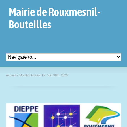
Mairie de Rouxmesnil-
Bouteilles
Accueil
»
Monthly Archive for: 'juin 30th, 2025'