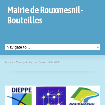
Mairie de Rouxmesnil-
Bouteilles
Accueil
»
Monthly Archive for: 'février 24th, 2022'