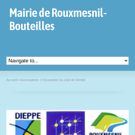
Mairie de Rouxmesnil-
Bouteilles
Accueil
»
Associations
»
Dissolution du club de l’Amitié