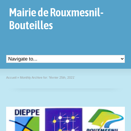
Mairie de Rouxmesnil-
Bouteilles
Accueil
»
Monthly Archive for: 'février 25th, 2021'