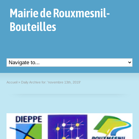
Mairie de Rouxmesnil-
Bouteilles
Accueil
»
Daily Archive for: 'novembre 13th, 2019'