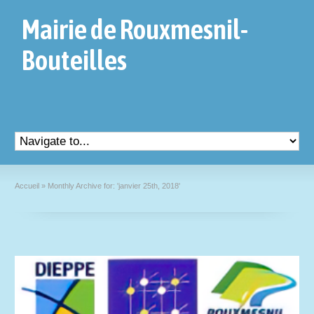
Mairie de Rouxmesnil-
Bouteilles
Accueil
»
Monthly Archive for: 'janvier 25th, 2018'