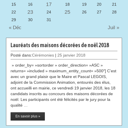
17
15
16
18
19
20
21
23
25
22
24
26
27
28
29
30
31
« Déc
Juil »
Lauréats des maisons décorées de noël 2018
Posté dans:
Cérémonies
|
25 janvier 2018
» order_by= »sortorder » order_direction= »ASC »
returns= »included » maximum_entity_count= »500″] C’est
avec un grand plaisir que le Maire et Pascal LEGOIS,
adjoint de la Commission Animation, entourés des élus,
ont accueilli en mairie, ce vendredi 19 janvier 2018, les 18
candidats inscrits au concours des maisons décorées de
noël. Les participants ont été félicités par le jury pour la
qualité …
En savoir plus »