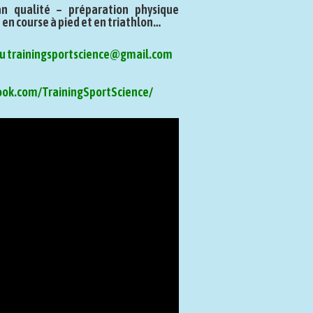
lan qualité – préparation physique
 en course à pied et en triathlon…
 ou trainingsportscience@gmail.com
ook.com/TrainingSportScience/