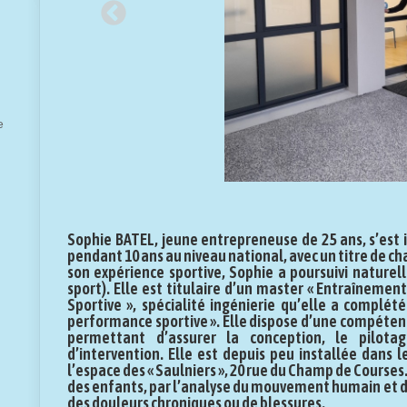
e
Sophie BATEL, jeune entrepreneuse de 25 ans, s’est i
pendant 10 ans au niveau national, avec un titre de c
son expérience sportive, Sophie a poursuivi nature
sport). Elle est titulaire d’un master « Entraîneme
Sportive », spécialité ingénierie qu’elle a complét
performance sportive ». Elle dispose d’une compétenc
permettant d’assurer la conception, le pilota
d’intervention. Elle est depuis peu installée dans 
l’espace des « Saulniers », 20 rue du Champ de Courses.
des enfants, par l’analyse du mouvement humain et de
des douleurs chroniques ou de blessures.