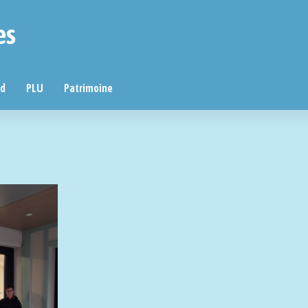
es
nd
PLU
Patrimoine