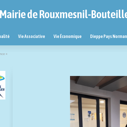
Mairie de Rouxmesnil-Bouteill
palité
Vie Associative
Vie Économique
Dieppe Pays Norma
ence »