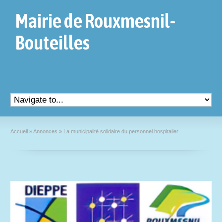
Mairie de Rouxmesnil-
Bouteilles
Accueil
»
Annonces
»
La municipalité solidaire du personnel hospitalier