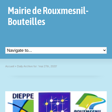
Mairie de Rouxmesnil-
Bouteilles
Accueil
»
Daily Archive for: 'mai 27th, 2020'