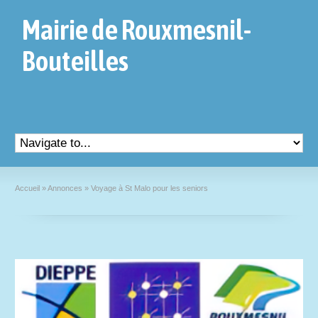
Mairie de Rouxmesnil-
Bouteilles
Accueil
»
Annonces
»
Voyage à St Malo pour les seniors