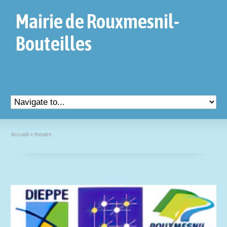
Mairie de Rouxmesnil-
Bouteilles
Accueil
»
theatre