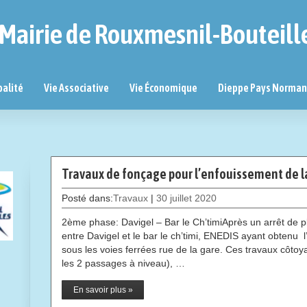
Mairie de Rouxmesnil-Bouteill
palité
Vie Associative
Vie Économique
Dieppe Pays Norma
Travaux de fonçage pour l’enfouissement de la
Posté dans:
Travaux
|
30 juillet 2020
2ème phase: Davigel – Bar le Ch’timiAprès un arrêt de pl
entre Davigel et le bar le ch’timi, ENEDIS ayant obtenu
sous les voies ferrées rue de la gare. Ces travaux côtoya
les 2 passages à niveau), …
En savoir plus »