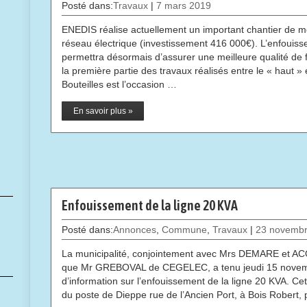
Posté dans:
Travaux
|
7 mars 2019
ENEDIS réalise actuellement un important chantier de mo
réseau électrique (investissement 416 000€). L’enfouiss
permettra désormais d’assurer une meilleure qualité de fo
la première partie des travaux réalisés entre le « haut »
Bouteilles est l’occasion …
En savoir plus »
Enfouissement de la ligne 20 KVA
Posté dans:
Annonces
,
Commune
,
Travaux
|
23 novembr
La municipalité, conjointement avec Mrs DEMARE et A
que Mr GREBOVAL de CEGELEC, a tenu jeudi 15 novembr
d’information sur l’enfouissement de la ligne 20 KVA. Ce
du poste de Dieppe rue de l’Ancien Port, à Bois Robert