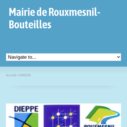
Mairie de Rouxmesnil-
Bouteilles
Accueil
»
ENEDIS