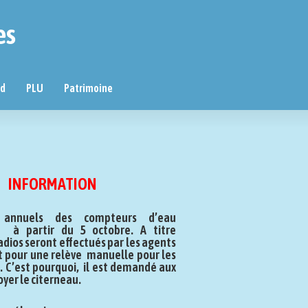
es
nd
PLU
Patrimoine
INFORMATION
 annuels des compteurs d’eau
nt à partir du 5 octobre. A titre
adios seront effectués par les agents
nt pour une relève manuelle pour les
. C’est pourquoi, il est demandé aux
oyer le citerneau.