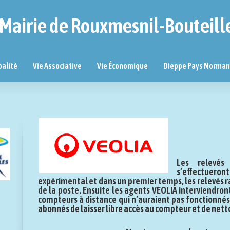
Mairie de Rouxmesnil-Bouteill
palité
Vie Associative
Vie Économique
Dieppe Pays Norma
Les relevés
s’effectuero
expérimental et dans un premier temps, les relevés r
de la poste. Ensuite les agents VEOLIA interviendro
compteurs à distance qui n’auraient pas fonctionnés
abonnés de laisser libre accès au compteur et de nett