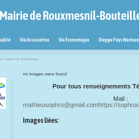
Mairie de Rouxmesnil-Bouteill
palité
Vie Associative
Vie Économique
Dieppe Pays Norma
n Cabinet de Sophrologie
no images were found
Pour tous renseignements Tél
Mail :
mathieusophro@gmail.com
https://sophrod
Images liées: