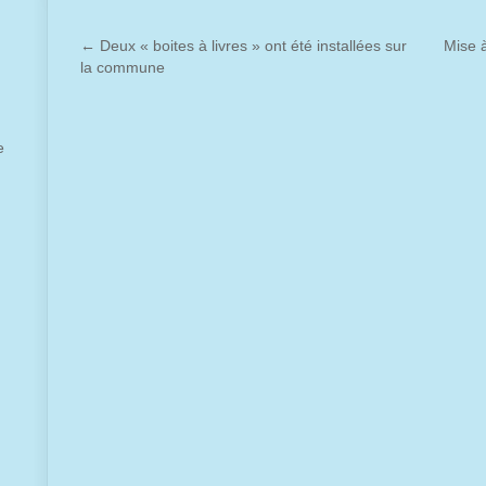
←
Deux « boites à livres » ont été installées sur
Mise à
la commune
e