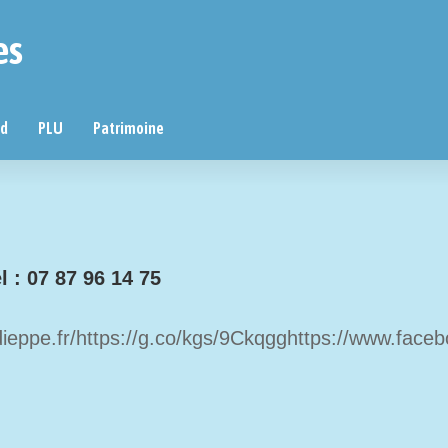
es
nd
PLU
Patrimoine
 : 07 87 96 14 75
ieppe.fr/
https://g.co/kgs/9Ckqgg
https://www.face