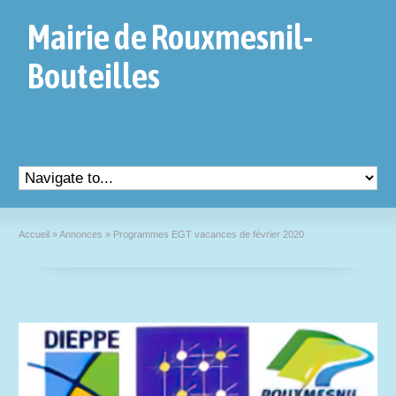
Mairie de Rouxmesnil-
Bouteilles
Accueil
»
Annonces
»
Programmes EGT vacances de février 2020