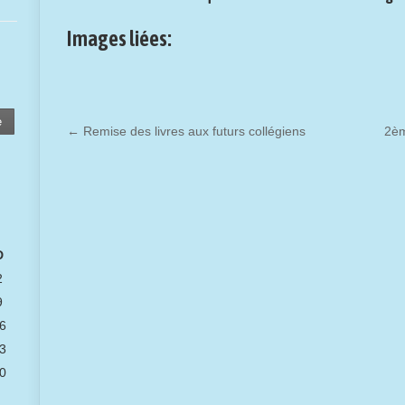
Images liées:
e
←
Remise des livres aux futurs collégiens
2èm
D
2
9
6
3
0