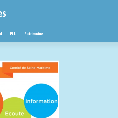
es
nd
PLU
Patrimoine