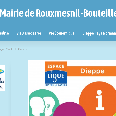
Mairie de Rouxmesnil-Bouteill
palité
Vie Associative
Vie Économique
Dieppe Pays Norma
igue Contre le Cancer