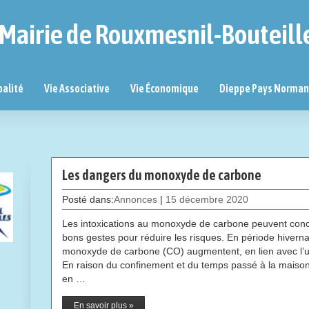
Mairie de Rouxmesnil-Bouteill
palité
Vie Associative
Vie Économique
Dieppe Pays Norma
Les dangers du monoxyde de carbone
Posté dans:
Annonces
|
15 décembre 2020
Les intoxications au monoxyde de carbone peuvent conc
bons gestes pour réduire les risques. En période hivernal
monoxyde de carbone (CO) augmentent, en lien avec l’uti
En raison du confinement et du temps passé à la maison, 
en …
En savoir plus »