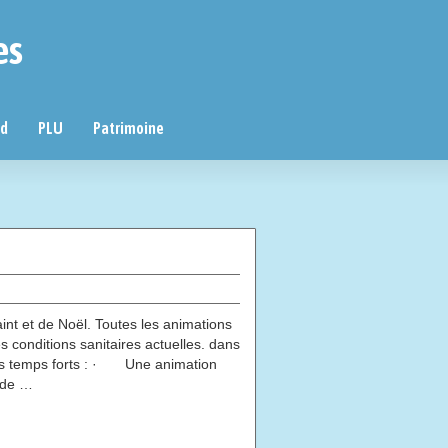
es
nd
PLU
Patrimoine
nt et de Noël. Toutes les animations
s conditions sanitaires actuelles. dans
eurs temps forts : · Une animation
e de …