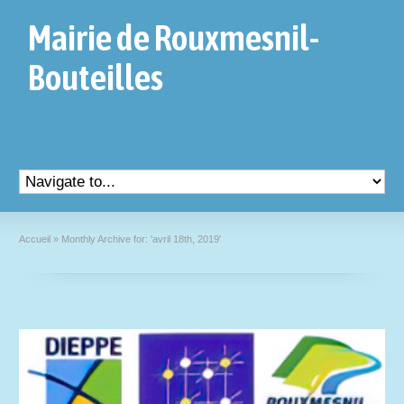
Mairie de Rouxmesnil-
Bouteilles
Accueil
»
Monthly Archive for: 'avril 18th, 2019'