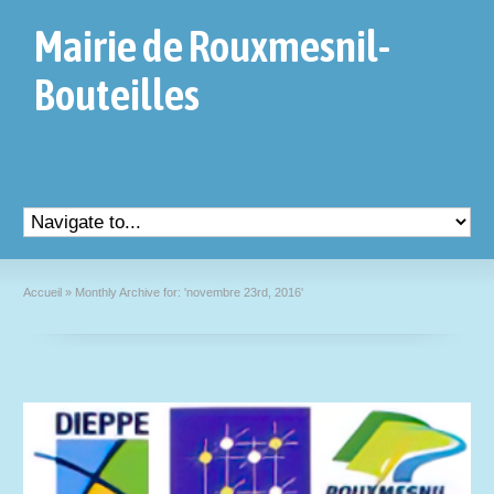
Mairie de Rouxmesnil-
Bouteilles
Accueil
»
Monthly Archive for: 'novembre 23rd, 2016'