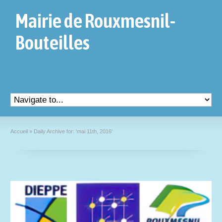
Mairie de Rouxmesnil-
Bouteilles
Accueil
»
Daily Archive for: 'mai 11th, 2016'