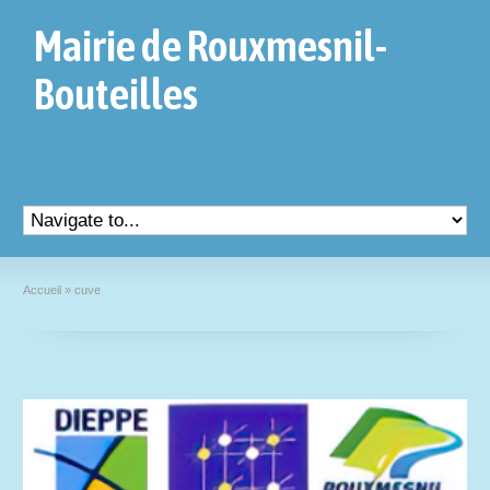
Mairie de Rouxmesnil-
Bouteilles
Accueil
»
cuve