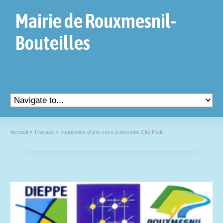
Mairie de Rouxmesnil-
Bouteilles
Accueil
»
Travaux
»
Installation d’une cuve à incendie Cité Petit