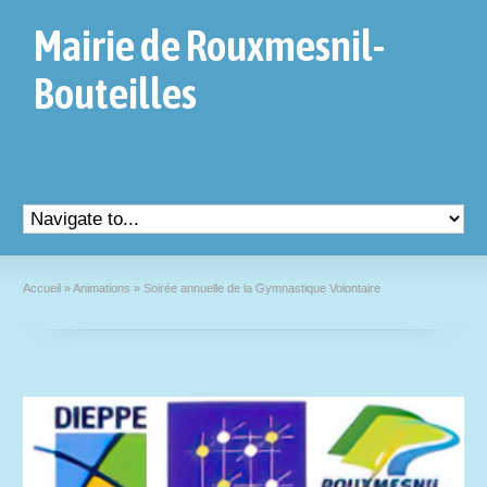
Mairie de Rouxmesnil-
Bouteilles
Accueil
»
Animations
»
Soirée annuelle de la Gymnastique Volontaire