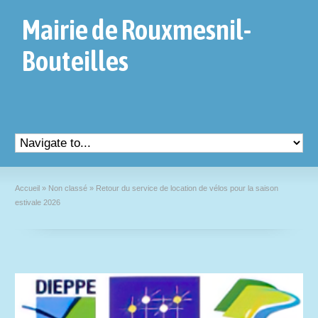
Mairie de Rouxmesnil-
Bouteilles
Accueil
»
Non classé
»
Retour du service de location de vélos pour la saison
estivale 2026