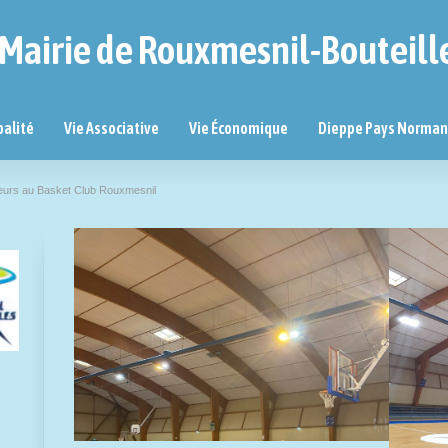
Mairie de Rouxmesnil-Bouteill
palité
Vie Associative
Vie Économique
Dieppe Pays Norma
eurs au Basket Club Rouxmesnil