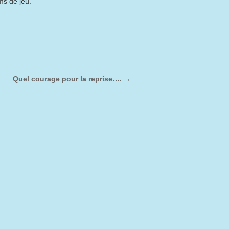
ms de jeu.
Quel courage pour la reprise….
→