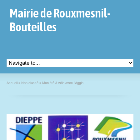
Mairie de Rouxmesnil-
Bouteilles
Accueil
»
Non classé
»
Mon été à vélo avec l’Agglo !