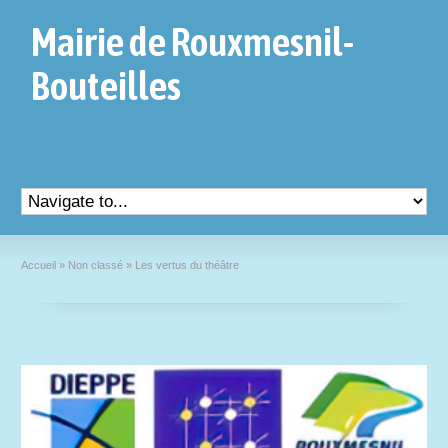
Mairie de Rouxmesnil-
Bouteilles
Accueil
»
Non classé
»
Les vertus du théâtre