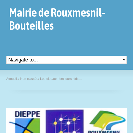
Mairie de Rouxmesnil-
Bouteilles
Accueil
»
Non classé
»
Les oiseaux font leurs nids…