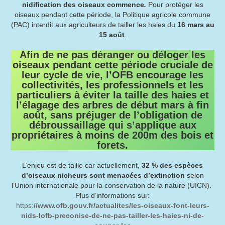
nidification des oiseaux commence
.
Pour protéger les
oiseaux pendant cette période, la Politique agricole commune
(PAC) interdit aux agriculteurs de tailler les haies du
16 mars au
15 août
.
Afin de ne pas déranger ou déloger les
oiseaux pendant cette période cruciale de
leur cycle de vie, l’OFB encourage les
collectivités, les professionnels et les
particuliers à éviter la taille des haies et
l’élagage des arbres de début mars à fin
août, sans préjuger de l’obligation de
débroussaillage qui s’applique aux
propriétaires à moins de 200m des bois et
forets.
L’enjeu est de taille car actuellement,
32 % des espèces
d’oiseaux nicheurs sont menacées d’extinction
selon
l’Union internationale pour la conservation de la nature (UICN).
Plus d’informations sur:
https:
//www.ofb.gouv.fr/actualites/les-oiseaux-font-leurs-
nids-lofb-preconise-de-ne-pas-tailler-les-haies-ni-de-