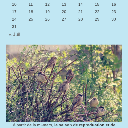
10
11
12
13
14
15
16
17
18
19
20
21
22
23
24
25
26
27
28
29
30
31
« Juil
À partir de la mi-mars,
la saison de reproduction et de