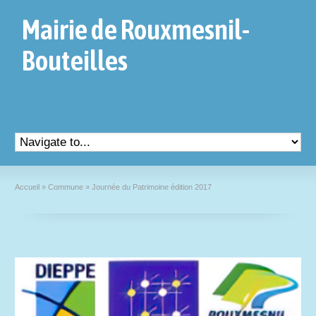
Mairie de Rouxmesnil-
Bouteilles
Accueil
»
Commune
»
Journée du Patrimoine édition 2017