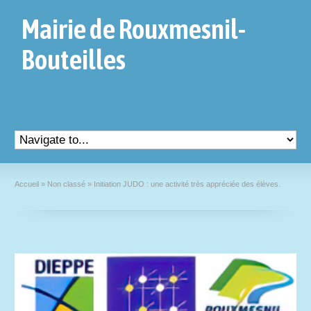
Mairie de Rouxmesnil-
Bouteilles
Accueil
»
Non classé
»
Initiation JUDO : une activité très appréciée des élèves.