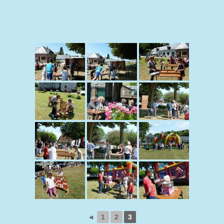
◄
1
2
3