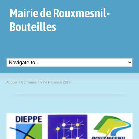
Mairie de Rouxmesnil-
Bouteilles
Accueil
»
Commune
»
Fête Nationale 2019