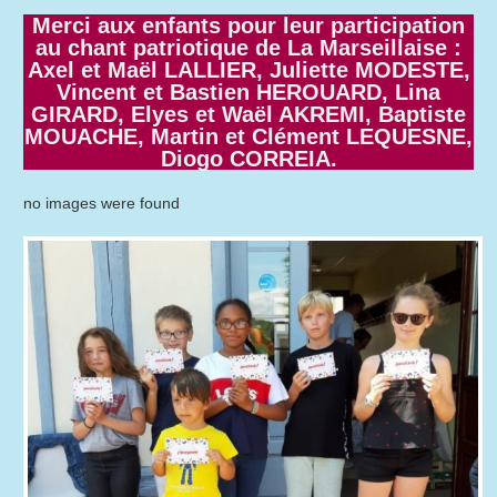
Merci aux enfants pour leur participation
au chant patriotique de La Marseillaise :
Axel et Maël LALLIER, Juliette MODESTE,
Vincent et Bastien HEROUARD, Lina
GIRARD, Elyes et Waël AKREMI, Baptiste
MOUACHE, Martin et Clément LEQUESNE,
Diogo CORREIA.
no images were found