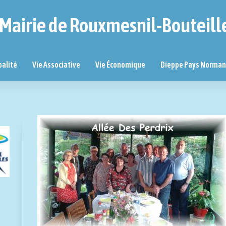
Mairie de Rouxmesnil-Bouteill
palité
Vie Associative
Vie Économique
Dieppe Pays Norma