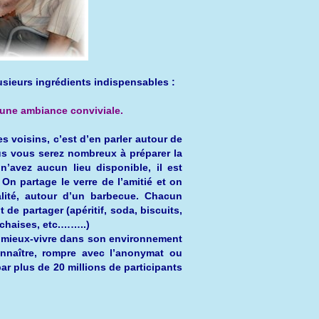
eurs ingrédients indispensables :
 une ambiance conviviale.
s voisins, c’est d’en parler autour de
s vous serez nombreux à préparer la
’avez aucun lieu disponible, il est
On partage le verre de l’amitié et on
alité, autour d’un barbecue.
Chacun
nt de partager
(apéritif, soda, biscuits,
chaises, etc.
…
…
..)
r mieux-vivre dans son environnement
nnaître, rompre avec l’anonymat ou
 par plus de 20 millions de participants