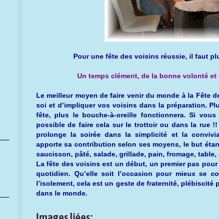
Pour une fête des voisins réussie, il faut plusi
Un temps clément, de la bonne volonté et
Le meilleur moyen de faire venir du monde à la Fête de
soi et d’impliquer vos voisins dans la préparation.
Plu
fête, plus le
bouche-à-oreille
fonctionnera.
Si vous n
possible de faire cela sur le trottoir ou dans la rue !!
prolonge la soirée dans la simplicité et la convivi
apporte sa contribution selon ses moyens, le but éta
saucisson, pâté, salade, grillade, pain, fromage, table, 
La fête des voisins est un début, un premier pas pou
quotidien.
Qu’elle soit l’occasion pour mieux se co
l’isolement, cela est un geste de fraternité, plébiscité
dans le monde.
Images liées: