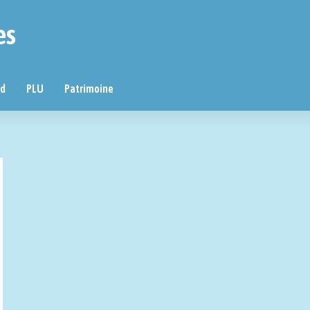
es
nd
PLU
Patrimoine