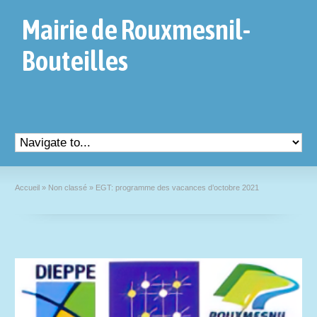
Mairie de Rouxmesnil-
Bouteilles
Accueil
»
Non classé
»
EGT: programme des vacances d’octobre 2021