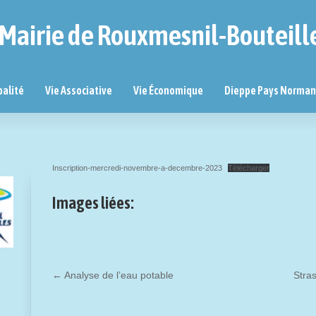
Mairie de Rouxmesnil-Bouteill
palité
Vie Associative
Vie Économique
Dieppe Pays Norma
Inscription-mercredi-novembre-a-decembre-2023
Télécharger
Images liées:
←
Analyse de l’eau potable
Stras