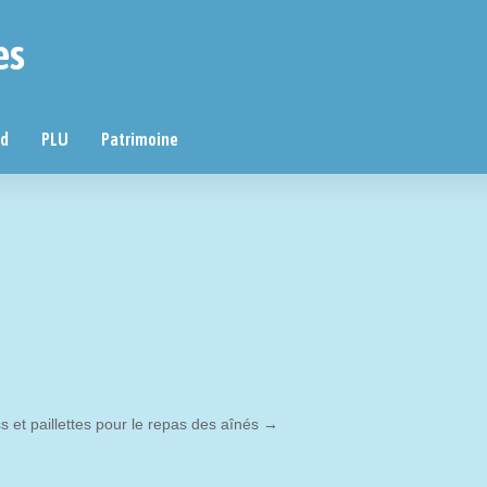
es
nd
PLU
Patrimoine
s et paillettes pour le repas des aînés
→