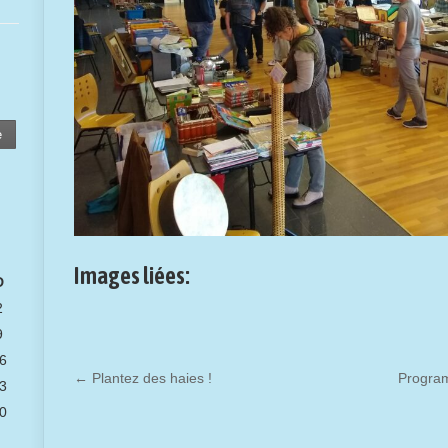
e
Images liées:
D
2
9
6
←
Plantez des haies !
Program
3
0