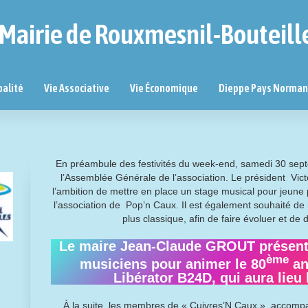
Mairie de Rouxmesnil-Bouteill
palité
Vie Associative
Vie Économique
Dieppe Pays Norma
En préambule des festivités du week-end, samedi 30 septe
l’Assemblée Générale de l’association. Le président Victo
l’ambition de mettre en place un stage musical pour jeune p
l’association de Pop’n Caux. Il est également souhaité de
plus classique, afin de faire évoluer et de di
Le maire Jean-Claude GROUT présent à 
ème
musiciens pour animer le 80
an
Libérator B24D, qui aura lieu 
À la suite, les membres de « Cuivres’N Caux », accomp