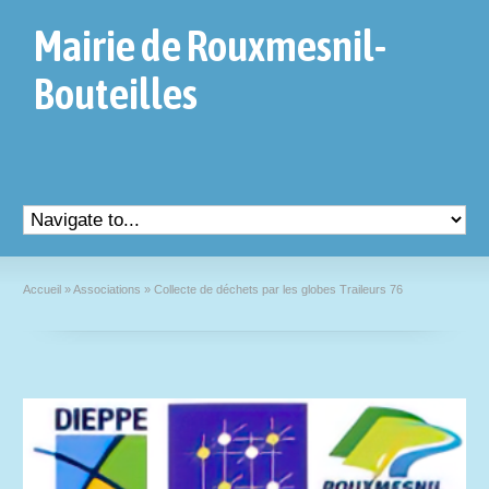
Mairie de Rouxmesnil-
Bouteilles
Accueil
»
Associations
»
Collecte de déchets par les globes Traileurs 76