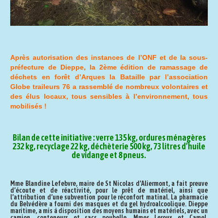
Après autorisation des instances de l’ONF et de la sous-
préfecture de Dieppe, la 2ème édition de ramassage de
déchets en forêt d’Arques la Bataille par l’association
Globe traileurs 76 a rassemblé de nombreux volontaires et
des élus locaux, tous sensibles à l’environnement, tous
mobilisés !
Bilan de cette initiative : verre 135 kg, ordures ménagères
232 kg, recyclage 22 kg, déchèterie 500 kg, 73 litres d’huile
de vidange et 8 pneus.
Mme Blandine Lefebvre, maire de St Nicolas d’Aliermont, a fait preuve
d’écoute et de réactivité, pour le prêt de matériel, ainsi que
l’attribution d’une subvention pour le réconfort matinal. La pharmacie
du Belvédère a fourni des masques et du gel hydroalcoolique. Dieppe
maritime, a mis à disposition des moyens humains et matériels, avec un
camion, conteneurs et sacs poubelle. Mmes Leroux et Camel,