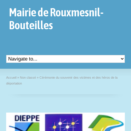
Mairie de Rouxmesnil-
Bouteilles
Accueil
»
Non classé
»
Cérémonie du souvenir des victimes et des héros de la
déportation