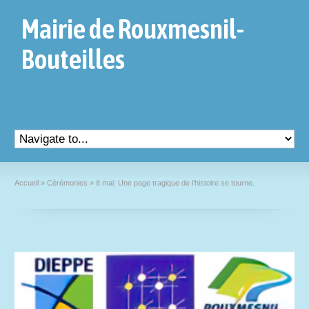
Mairie de Rouxmesnil-
Bouteilles
Accueil
»
Cérémonies
»
8 mai: Une page tragique de l’histoire se tourne.