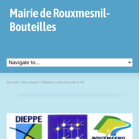
Mairie de Rouxmesnil-
Bouteilles
Accueil
»
Non classé
»
Matinée cybersécurité et l’IA