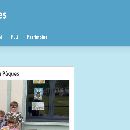
es
nd
PLU
Patrimoine
er Pâques