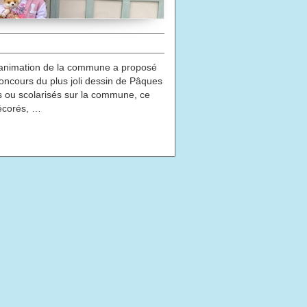
 animation de la commune a proposé
Concours du plus joli dessin de Pâques
es ou scolarisés sur la commune, ce
décorés, …