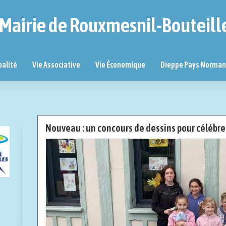
Mairie de Rouxmesnil-Bouteill
palité
Vie Associative
Vie Économique
Dieppe Pays Norma
Nouveau : un concours de dessins pour célébr