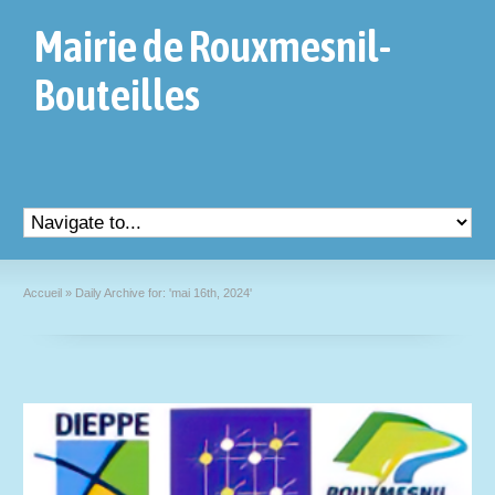
Mairie de Rouxmesnil-
Bouteilles
Accueil
»
Daily Archive for: 'mai 16th, 2024'