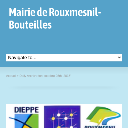
Mairie de Rouxmesnil-
Bouteilles
Accueil
»
Daily Archive for: 'octobre 25th, 2018'