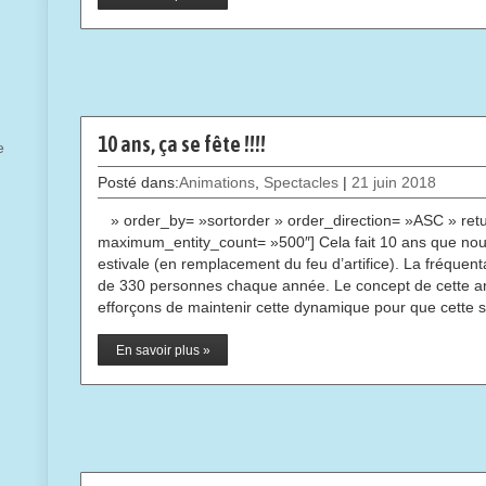
10 ans, ça se fête !!!!
e
Posté dans:
Animations
,
Spectacles
|
21 juin 2018
» order_by= »sortorder » order_direction= »ASC » retu
maximum_entity_count= »500″] Cela fait 10 ans que nous
estivale (en remplacement du feu d’artifice). La fréque
de 330 personnes chaque année. Le concept de cette an
efforçons de maintenir cette dynamique pour que cette 
En savoir plus »