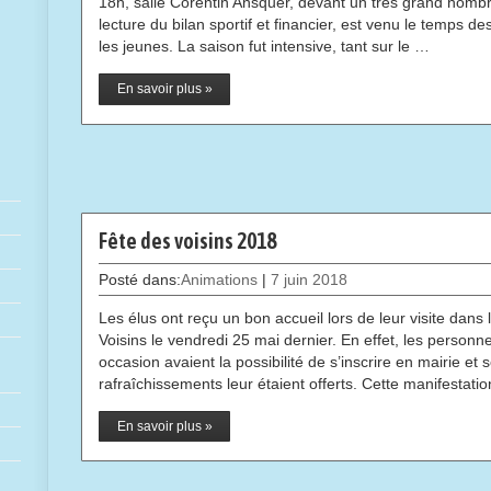
18h, salle Corentin Ansquer, devant un très grand nombr
lecture du bilan sportif et financier, est venu le temps
les jeunes. La saison fut intensive, tant sur le …
En savoir plus »
Fête des voisins 2018
Posté dans:
Animations
|
7 juin 2018
Les élus ont reçu un bon accueil lors de leur visite dans 
Voisins le vendredi 25 mai dernier. En effet, les personn
occasion avaient la possibilité de s’inscrire en mairie et
rafraîchissements leur étaient offerts. Cette manifestati
En savoir plus »