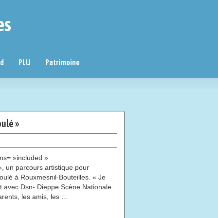
es
nd
PLU
Patrimoine
ulé »
ns= »included »
 un parcours artistique pour
oulé à Rouxmesnil-Bouteilles. « Je
at avec Dsn- Dieppe Scène Nationale.
parents, les amis, les …