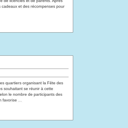
e de licenciés et de parents. Après
 des cadeaux et des récompenses pour
les quartiers organisant la Fête des
es souhaitant se réunir à cette
 selon le nombre de participants des
on favorise …