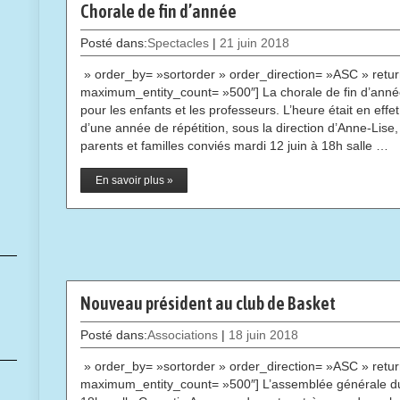
Chorale de fin d’année
Posté dans:
Spectacles
|
21 juin 2018
» order_by= »sortorder » order_direction= »ASC » retur
maximum_entity_count= »500″] La chorale de fin d’anné
pour les enfants et les professeurs. L’heure était en effe
d’une année de répétition, sous la direction d’Anne-Lise
parents et familles conviés mardi 12 juin à 18h salle …
En savoir plus »
Nouveau président au club de Basket
Posté dans:
Associations
|
18 juin 2018
» order_by= »sortorder » order_direction= »ASC » retur
maximum_entity_count= »500″] L’assemblée générale du 