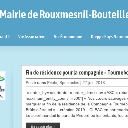
Mairie de Rouxmesnil-Bouteill
palité
Vie Associative
Vie Économique
Dieppe Pays Norma
Fin de résidence pour la compagnie « Tournebo
Posté dans:
Ecole
,
Spectacles
|
27 juin 2018
» order_by= »sortorder » order_direction= »ASC » retur
maximum_entity_count= »500″] « Nos cœurs sauvages »,
marquer la fin de la résidence de la Compagnie Tourneb
Brûle d’être toi » – création 2019 – CLEAC en partenari
Le soleil inondait le parc du Prieuré où les enfants, les 
En savoir plus »