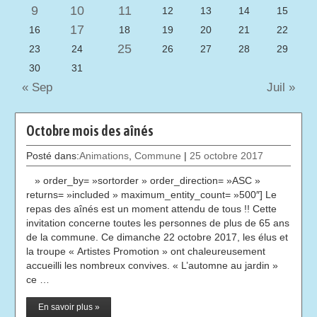
9
10
11
12
13
14
15
17
16
18
19
20
21
22
25
23
24
26
27
28
29
30
31
« Sep
Juil »
Octobre mois des aînés
Posté dans:
Animations
,
Commune
|
25 octobre 2017
» order_by= »sortorder » order_direction= »ASC »
returns= »included » maximum_entity_count= »500″] Le
repas des aînés est un moment attendu de tous !! Cette
invitation concerne toutes les personnes de plus de 65 ans
de la commune. Ce dimanche 22 octobre 2017, les élus et
la troupe « Artistes Promotion » ont chaleureusement
accueilli les nombreux convives. « L’automne au jardin »
ce …
En savoir plus »