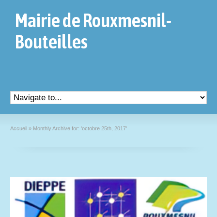
Mairie de Rouxmesnil-
Bouteilles
Accueil
»
Monthly Archive for: 'octobre 25th, 2017'